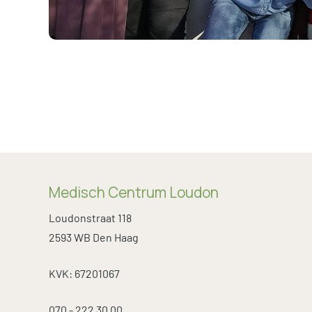
Medisch Centrum Loudon
Loudonstraat 118
2593 WB Den Haag
KVK: 67201067
070 - 222 30 00