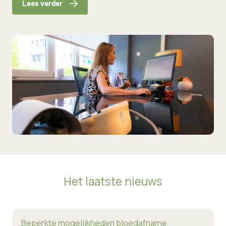
Lees verder
Het laatste nieuws
Lees verder
Beperkte mogelijkheden bloedafname