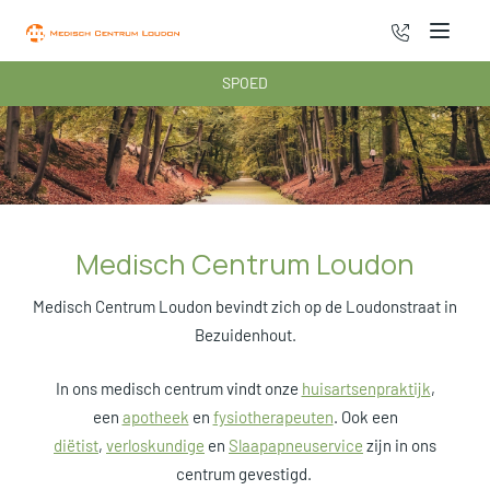
070 - 222 3
Menu
SPOED
Medisch Centrum Loudon
Medisch Centrum Loudon bevindt zich op de Loudonstraat in
Bezuidenhout.
In ons medisch centrum vindt onze
huisartsenpraktijk
,
een
apotheek
en
fysiotherapeuten
. Ook een
diëtist
,
verloskundige
en
Slaapapneuservice
zijn in ons
centrum gevestigd.